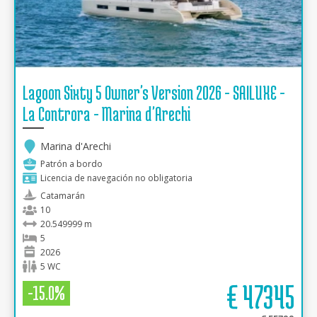
Lagoon Sixty 5 Owner's Version 2026 - SAILUXE -
La Controra - Marina d'Arechi
Marina d'Arechi
Patrón a bordo
Licencia de navegación no obligatoria
Catamarán
10
20.549999 m
5
2026
5 WC
€
47345
-15.0%