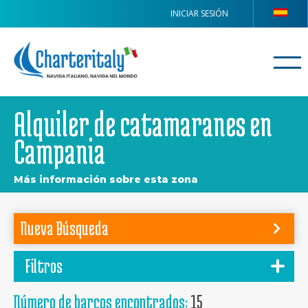
INICIAR SESIÓN
Alquiler de catamaranes en
Campania
Más información sobre esta zona
Nueva Búsqueda
Filtros
Número de barcos encontrados:
15