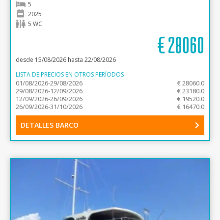
5
2025
5 WC
€
28060
desde 15/08/2026 hasta 22/08/2026
LISTA DE PRECIOS EN OTROS PERÍODOS
01/08/2026-29/08/2026
€ 28060.0
29/08/2026-12/09/2026
€ 23180.0
12/09/2026-26/09/2026
€ 19520.0
26/09/2026-31/10/2026
€ 16470.0
DETALLES BARCO