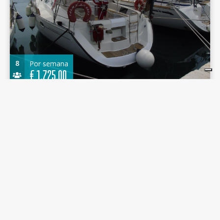
8
Por semana
€
1.725,00
Sun Odyssey 37.1 1996 - Calma - Port of Lefkas
11.20 m.
Velero
1996
Port of Lefkas