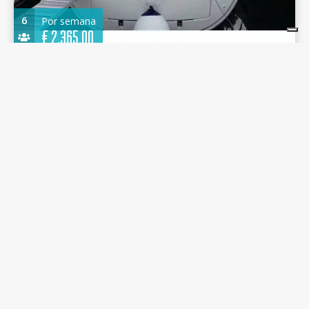
6
Por semana
€
2.365,00
Bavaria Cruiser 37 2016 - Sea Hope - D-Marin
Marina Gouvia
11.30 m.
Velero
2016
D-Marin Marina Gouvia