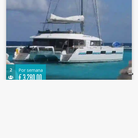
2
Por semana
€
3.280,00
Cocktail Creole Lagoon 620 - Cabin Cruise
Seychelles 2015 - Cabin M06 (RM) - Eden Island
Marina
18.90 m.
Catamarán
2015