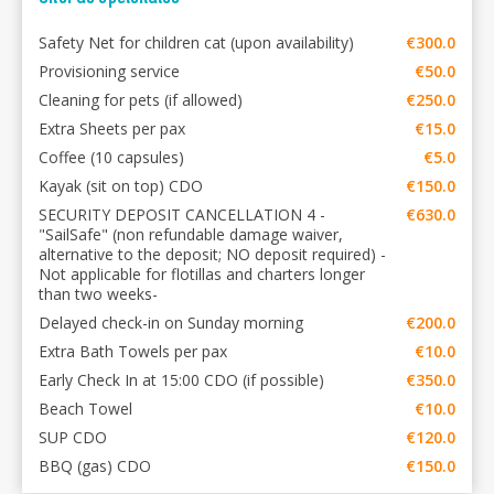
Safety Net for children cat (upon availability)
€300.0
Provisioning service
€50.0
Cleaning for pets (if allowed)
€250.0
Extra Sheets per pax
€15.0
Coffee (10 capsules)
€5.0
Kayak (sit on top) CDO
€150.0
SECURITY DEPOSIT CANCELLATION 4 -
€630.0
"SailSafe" (non refundable damage waiver,
alternative to the deposit; NO deposit required) -
Not applicable for flotillas and charters longer
than two weeks-
Delayed check-in on Sunday morning
€200.0
Extra Bath Towels per pax
€10.0
Early Check In at 15:00 CDO (if possible)
€350.0
Beach Towel
€10.0
SUP CDO
€120.0
BBQ (gas) CDO
€150.0