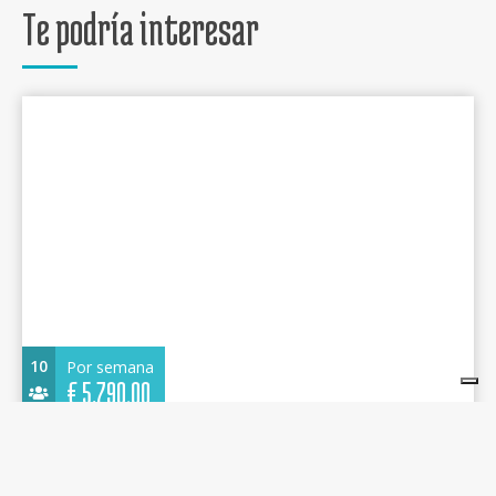
Te podría interesar
10
Por semana
€
5.790,00
Oceanis 51.1 (4 cab) 2020 - Olimpia - Standard
Line - Capo d'Orlando Marina