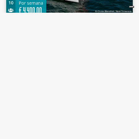
10
Por semana
€
4.400,00
Neel 47 2020 - Hope - Marina Punat
14.20 m.
Trimaran
2020
Marina Punat