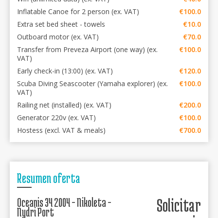
Inflatable Canoe for 2 person (ex. VAT)
€100.0
Extra set bed sheet - towels
€10.0
Outboard motor (ex. VAT)
€70.0
Transfer from Preveza Airport (one way) (ex.
€100.0
VAT)
Early check-in (13:00) (ex. VAT)
€120.0
Scuba Diving Seascooter (Yamaha explorer) (ex.
€100.0
VAT)
Railing net (installed) (ex. VAT)
€200.0
Generator 220v (ex. VAT)
€100.0
Hostess (excl. VAT & meals)
€700.0
Resumen oferta
Oceanis 34 2004 - Nikoleta -
Solicitar
Nydri Port