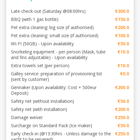
Late check-out (Saturday @08:00hrs)
€300.0
BBQ (with 1 gas bottle)
€150.0
Pet extra cleaning: big size (if authorised)
€200.0
Pet extra cleaning: small size (if authorised)
€100.0
WI-FI (50GB) - Upon availability
€50.0
Snorkeling equipment - per person (Mask, tube
€10.0
and fins adjustable) - Upon availability
Extra towels set (per person)
€10.0
Galley service: preparation of provisioning list
€0.0
(sent by customer)
Gennaker (Upon availability: Cost + 500eur
€200.0
Deposit)
Safety net (without installation)
€50.0
Safety net (with installation)
€200.0
Damage weiver
€250.0
Surcharge on Standard Pack (Ice maker)
€50.0
Early check-in (@13:30hrs - Unless damage to the
€250.0
yacht to be repaired)