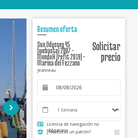
Resumen oferta
Sun Odyssey 45
Solicitar
(webasto) 2007 -
precio
MondoX (refit 2019) -
Marina del Fezzano
Jeanneau
Licencia de navegación no
obligatoria
¿Necesitas un patrón?