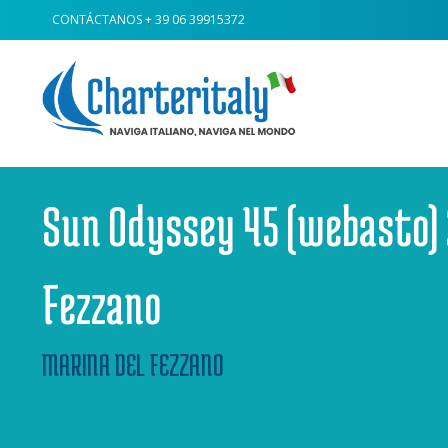
CONTÁCTANOS
+ 39 06 39915372
Sun Odyssey 45 (webasto) 
Fezzano
MARINA DEL FEZZANO