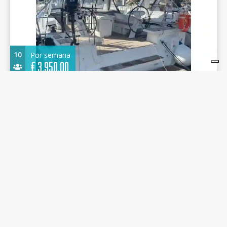
10
Por semana
€
3.950,00
Oceanis 46.1 2019 - Alice - Cannigione
14.00 m.
Velero
2019
Cannigione